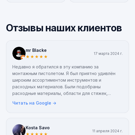
Отзывы наших клиентов
mr Blacke
17 марта 2024 г.
★
★
★
★
★
Недавно я обратился в эту компанию за
монтажным пистолетом. Я был приятно удивлён
широким ассортиментом инструментов и
расходных материалов. Были подобраны
расходные материалы, области для стяжек,
держатели для кабелей и многое другое для
Читать на Google →
монтажного пистолета. Вы также можете
приобрести у них новый инструмент или заказать
инструмент на заказ. Недавно я обратился в эту
компанию за монтажным пистолетом. Я был
Kosta Savo
11 апреля 2024 г.
приятно удивлён широким ассортиментом
★
★
★
★
★