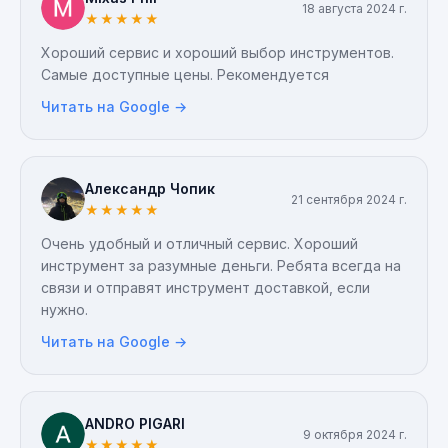
18 августа 2024 г.
вежливым, я даже немного удивился, большое
★
★
★
★
★
спасибо. Я решил не возвращать его лично, а
Хороший сервис и хороший выбор инструментов.
отправить доставкой, чтобы не ездить по городу
Самые доступные цены. Рекомендуется
с пустыми руками, курьер оставил квитанции, я
запутался в двух соснах, ребята бегали по району
Читать на Google →
и искали его, спасибо, что вошли в положение. Я
был крайне доволен и обязательно закажу снова!
Это удобно) Есть только один очень маленький
Александр Чопик
минус, это устаревший сайт, но я думаю, это
21 сентября 2024 г.
★
★
★
★
★
вопрос времени.
Очень удобный и отличный сервис. Хороший
инструмент за разумные деньги. Ребята всегда на
связи и отправят инструмент доставкой, если
нужно.
Читать на Google →
ANDRO PIGARI
9 октября 2024 г.
★
★
★
★
★