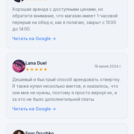
инструментов и расходных материалов. Были
Хорошая аренда с доступными ценами, но
подобраны расходные материалы, области для
обратите внимание, что магазин имеет 1-часовой
стяжек, держатели для кабелей и многое другое
перерыв на обед и, как я полагаю, закрыт с 13:00
для монтажного пистолета. Вы также можете
до 14:00.
приобрести у них новый инструмент или заказать
инструмент на заказ.
Читать на Google →
Lana Duel
19 июня 2024 г.
★
★
★
★
★
Дешевый и быстрый способ арендовать отвертку.
Я также купил несколько винтов, и оказалось, что
они мне не нужны, поэтому я просто вернул их, и
за это не было дополнительной платы.
Читать на Google →
Egor Druzhko