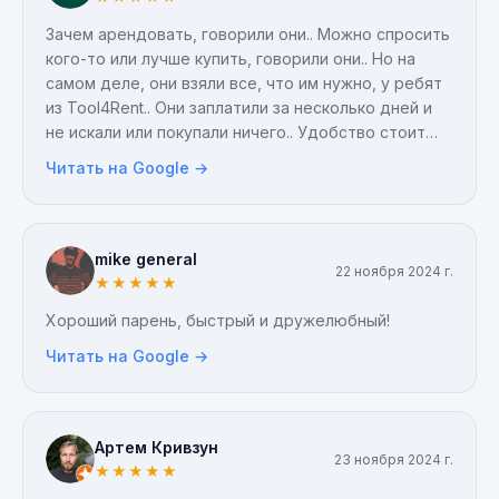
Зачем арендовать, говорили они.. Можно спросить
кого-то или лучше купить, говорили они.. Но на
самом деле, они взяли все, что им нужно, у ребят
из Tool4Rent.. Они заплатили за несколько дней и
не искали или покупали ничего.. Удобство стоит
того, чтобы за него платить.. P.S. Купите себе уже
Читать на Google →
отвертку))
mike general
22 ноября 2024 г.
★
★
★
★
★
Хороший парень, быстрый и дружелюбный!
Читать на Google →
Артем Кривзун
23 ноября 2024 г.
★
★
★
★
★