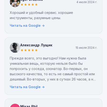
4 июля 2024 г.
★
★
★
★
★
Хороший и удобный сервис. хорошие
инструменты, разумные цены.
Читать на Google →
Александр Лущик
15 июля 2024 г.
★
★
★
★
★
Прежде всего, это выгодно! Нам нужна была
уникальная вещь, которую нельзя было бы
попросить у соседа, озонатор. Во-первых, он
высокого качества, то есть не самый простой или
дешевый. Во-вторых, у них в сутках 26 часов, а не
24)) сначала я улыбнулся, но, как я уже упоминал,
Читать на Google →
действительно удобно иметь в запасе пару
лишних часов, они дают вам час на дорогу туда и
час обратно. Вы забираете его в 12:00 и
возвращаете в 14:00. Общение было очень
Mixas Phil